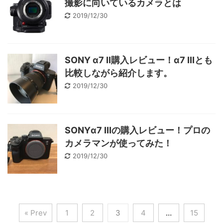
撮影に向いているカメラとは
2019/12/30
SONY α7 II購入レビュー！α7 IIIとも
比較しながら紹介します。
2019/12/30
SONYα7 IIIの購入レビュー！プロの
カメラマンが使ってみた！
2019/12/30
« Prev
1
2
3
4
…
15