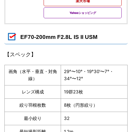
楽天市場
Yahooショッピング
EF70-200mm F2.8L IS II USM
【スペック】
画角（水平・垂直・対角
29°〜10°・19°30'〜7°・
線）
34°〜12°
レンズ構成
19群23枚
絞り羽根枚数
8枚（円形絞り）
最小絞り
32
最短撮影距離
1.2m