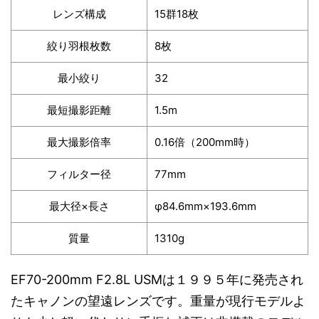
レンズ構成
15群18枚
絞り羽根枚数
8枚
最小絞り
32
最短撮影距離
1.5m
最大撮影倍率
0.16倍（200mm時）
フィルター径
77mm
最大径×長さ
φ84.6mm×193.6mm
質量
1310g
EF70-200mm F2.8L USMは１９９５年に発売され
たキャノンの望遠レンズです。重量が現行モデルよ