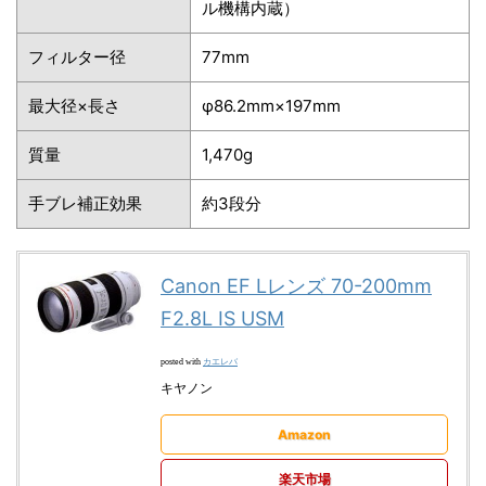
ル機構内蔵）
フィルター径
77mm
最大径×長さ
φ86.2mm×197mm
質量
1,470g
手ブレ補正効果
約3段分
Canon EF Lレンズ 70-200mm
F2.8L IS USM
カエレバ
posted with
キヤノン
Amazon
楽天市場