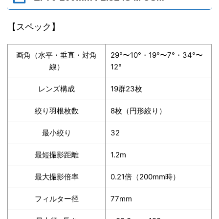
【スペック】
画角（水平・垂直・対角
29°〜10°・19°〜7°・34°〜
線）
12°
レンズ構成
19群23枚
絞り羽根枚数
8枚（円形絞り）
最小絞り
32
最短撮影距離
1.2m
最大撮影倍率
0.21倍（200mm時）
フィルター径
77mm