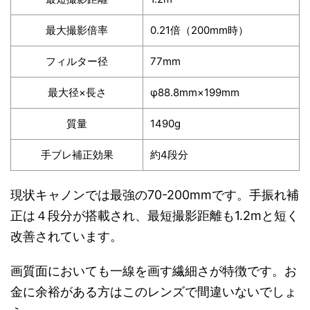
最大撮影倍率
0.21倍（200mm時）
フィルター径
77mm
最大径×長さ
φ88.8mm×199mm
質量
1490g
手ブレ補正効果
約4段分
現状キャノンでは最強の70-200mmです。手振れ補
正は４段分が搭載され、最短撮影距離も1.2mと短く
改善されています。
画質面においても一線を画す繊細さが特徴です。お
金に余裕がある方はこのレンズで間違いないでしょ