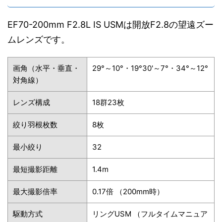
EF70-200mm F2.8L IS USMは開放F2.8の望遠ズー
ムレンズです。
画角（水平・垂直・
29°～10°・19°30'～7°・34°～12°
対角線）
レンズ構成
18群23枚
絞り羽根枚数
8枚
最小絞り
32
最短撮影距離
1.4m
最大撮影倍率
0.17倍 （200mm時）
駆動方式
リングUSM （フルタイムマニュア