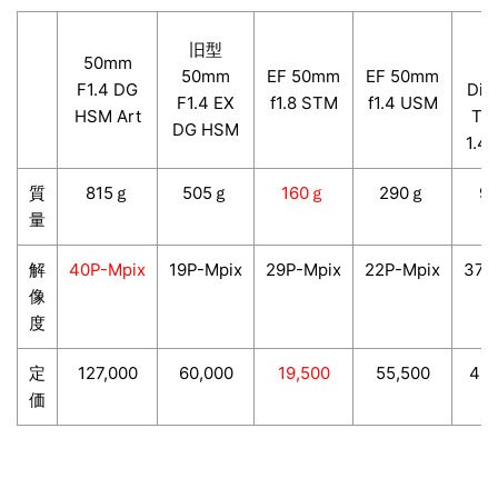
C
旧型
50mm
Ze
50mm
EF 50mm
EF 50mm
F1.4 DG
Dis
F1.4 EX
f1.8 STM
f1.4 USM
HSM Art
T* 
DG HSM
1.4/
質
815ｇ
505ｇ
160ｇ
290ｇ
9
量
解
40P-Mpix
19P-Mpix
29P-Mpix
22P-Mpix
37P
像
度
定
127,000
60,000
19,500
55,500
459
価