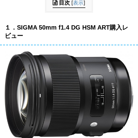
目次
[
表示
]
１．SIGMA 50mm f1.4 DG HSM ART購入レ
ビュー