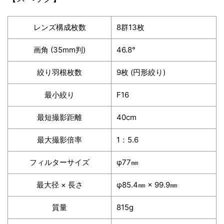
レンズ構成枚数
8群13枚
画角 (35mm判)
46.8°
絞り羽根枚数
9枚 (円形絞り)
最小絞り
F16
最短撮影距離
40cm
最大撮影倍率
1：5.6
フィルターサイズ
φ77㎜
最大径 × 長さ
φ85.4㎜ × 99.9㎜
質量
815g