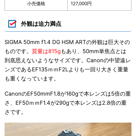
小売価格
127,000円
外観は迫力満点
SIGMA 50mm f1.4 DG HSM ARTの外観は巨大その
ものです。
質量は815g
もあり、50mm単焦点とは
到底思えないようなサイズです。Canonの中望遠レ
ンズであるEF135ｍｍF2Lよりも一回り大きく重量
も重くなっています。
CanonのEF50mmF1.8が160gで本レンズは5倍の重
さ、EF50ｍｍF1.4が290gで本レンズは2.8倍の重
さです。