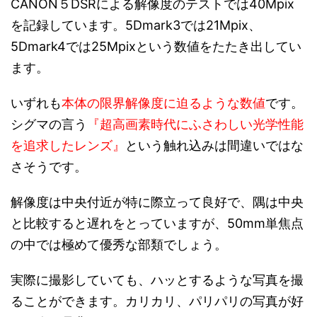
CANON５DSRによる解像度のテストでは40Mpix
を記録しています。5Dmark3では21Mpix、
5Dmark4では25Mpixという数値をたたき出してい
ます。
いずれも
本体の限界解像度に迫るような数値
です。
シグマの言う
『超高画素時代にふさわしい光学性能
を追求したレンズ』
という触れ込みは間違いではな
さそうです。
解像度は中央付近が特に際立って良好で、隅は中央
と比較すると遅れをとっていますが、50mm単焦点
の中では極めて優秀な部類でしょう。
実際に撮影していても、ハッとするような写真を撮
ることができます。カリカリ、パリパリの写真が好