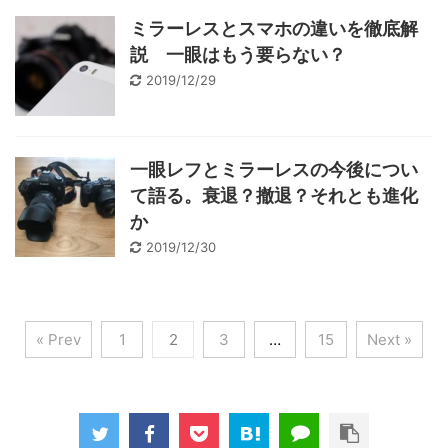
ミラーレスとスマホの違いを徹底解
説 一眼はもう要らない？
2019/12/29
一眼レフとミラーレスの今後につい
て語る。衰退？撤退？それとも進化
か
2019/12/30
« Prev
1
2
3
…
15
Next »